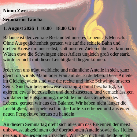
Nimm Zwei
Seminar in Taucha
1. August 2026 I 10.00 - 18.00 Uhr
Balance ist der zentrale Bestandteil unseres Lebens als Mensch.
Ohne Ausgeglichenheit geraten wir auf die schiefe Bahn und
drehen Kreise um uns selbst, statt unseren Zielen näher zu kommen.
Wären etwa die Schwingen eines Adlers ungleich groß oder stark,
würde er nicht mit dieser Leichtigkeit fliegen können.
Jeder von uns trägt weibliche und männliche Anteile in sich, ganz
gleich ob wir als Mann oder Frau auf der Erde leben. Diese Anteile
im Gleichgewicht sind wie die rechte und linke Schwinge unseres
Seins. Sind wir beispielsweise vorrangig damit beschäftigt, zu
agieren, etwas herzustellen und durchzusetzen, und vernachlässigen
wir dabei die Entspannung, die Stille und das Genießen des
Lebens, geraten wir aus der Balance. Wir haben nicht länger die
Leichtigkeit, uns spielerisch in die Lüfte zu erheben und aus einer
neuen Perspektive heraus zu handeln.
An diesem Seminartag dreht sich alles um das Erkennen der meist
unbewusst abgelehnten oder überbetonten Anteile sowie das Heilen
der zugrundeliegenden Ursachen. Wir laden dich ein, beide Seiten