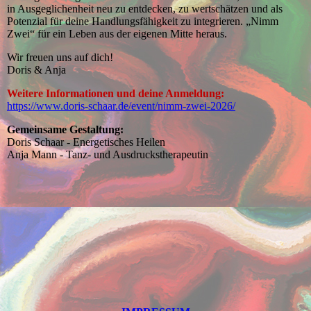
in Ausgeglichenheit neu zu entdecken, zu wertschätzen und als
Potenzial für deine Handlungsfähigkeit zu integrieren. „Nimm
Zwei“ für ein Leben aus der eigenen Mitte heraus.
Wir freuen uns auf dich!
Doris & Anja
Weitere Informationen und deine Anmeldung:
https://www.doris-schaar.de/event/nimm-zwei-2026/
Gemeinsame Gestaltung:
Doris Schaar - Energetisches Heilen
Anja Mann - Tanz- und Ausdruckstherapeutin